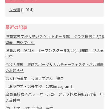
(1,014)
未分類
最近の記事
浪商高等学校女子バスケットボール部 クラブ体験会8/16
開催 申込受付中
浪商高校 第1回 オープンスクール8/29(土)開催 申込受
付中
令和８年度 浪商スポーツ＆カルチャーフェスティバル開催
のお知らせ
高大連携事業 和泉大学さん 報告
【浪商中学・高等学校 公式instagram】
浪商高校女子バレーボール部 クラブ体験会8/22開催 申
込受付中
仁川大学 7/21 交流会 報告