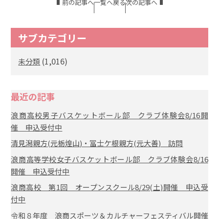
前の記事へ
一覧へ戻る
次の記事へ
サブカテゴリー
(1,016)
未分類
最近の記事
浪商高校男子バスケットボール部 クラブ体験会8/16開
催 申込受付中
清見潟親方(元栃煌山)・冨士ケ根親方(元大善) 訪問
浪商高等学校女子バスケットボール部 クラブ体験会8/16
開催 申込受付中
浪商高校 第1回 オープンスクール8/29(土)開催 申込受
付中
令和８年度 浪商スポーツ＆カルチャーフェスティバル開催