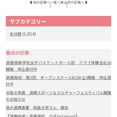
前の記事へ
一覧へ戻る
次の記事へ
サブカテゴリー
(1,014)
未分類
最近の記事
浪商高等学校女子バスケットボール部 クラブ体験会8/16
開催 申込受付中
浪商高校 第1回 オープンスクール8/29(土)開催 申込受
付中
令和８年度 浪商スポーツ＆カルチャーフェスティバル開催
のお知らせ
高大連携事業 和泉大学さん 報告
【浪商中学・高等学校 公式instagram】