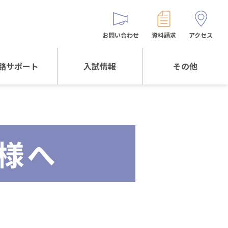
お問い合わせ
資料請求
アクセス
路サポート
入試情報
その他
サポートTOP
入試情報TOP
同窓生の皆様へ
校生からの
WEB出願
保護者会
メッセージ
様へ
入試説明会等
バス時刻表
阪体育大学
進学について
お問い合わせ
よくある質問
オリジナルキャラク
ター
「くまぺろ」