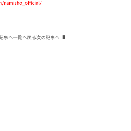
/namisho_official/
記事へ
一覧へ戻る
次の記事へ