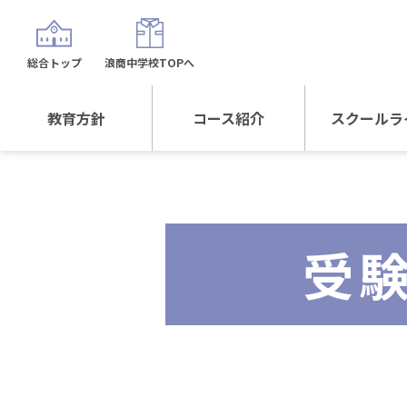
総合トップ
浪商中学校TOPへ
教育方針
コース紹介
スクールラ
教育方針TOP
コース紹介TOP
年間行
校長日記～スクール
進学Sプラスコース
制服紹
ライフ～
受
進学スポーツコース
沿革
探究総合コース
探究スポーツコース