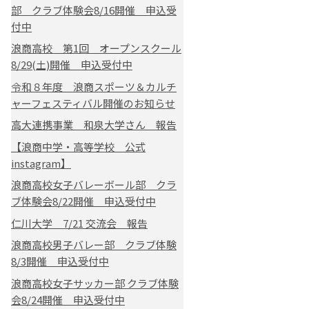
部 クラブ体験会8/16開催 申込受
付中
浪商高校 第1回 オープンスクール
8/29(土)開催 申込受付中
令和８年度 浪商スポーツ＆カルチ
ャーフェスティバル開催のお知らせ
高大連携事業 和泉大学さん 報告
【浪商中学・高等学校 公式
instagram】
浪商高校女子バレーボール部 クラ
ブ体験会8/22開催 申込受付中
仁川大学 7/21 交流会 報告
浪商高校男子バレー部 クラブ体験
8/3開催 申込受付中
浪商高校女子サッカー部 クラブ体験
会8/24開催 申込受付中