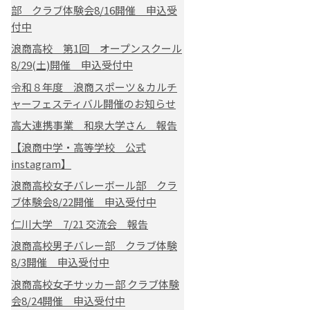
部 クラブ体験会8/16開催 申込受
付中
浪商高校 第1回 オープンスクール
8/29(土)開催 申込受付中
令和８年度 浪商スポーツ＆カルチ
ャーフェスティバル開催のお知らせ
高大連携事業 和泉大学さん 報告
【浪商中学・高等学校 公式
instagram】
浪商高校女子バレーボール部 クラ
ブ体験会8/22開催 申込受付中
仁川大学 7/21 交流会 報告
浪商高校男子バレー部 クラブ体験
8/3開催 申込受付中
浪商高校女子サッカー部 クラブ体験
会8/24開催 申込受付中