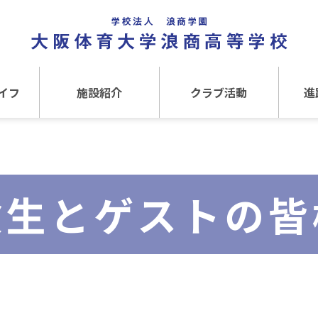
イフ
施設紹介
クラブ活動
進
事
施設紹介TOP
クラブ活動TOP
進路
介
アクセス
運動クラブ
在
験生とゲストの皆
文化クラブ
大
内部