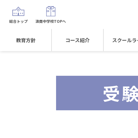
総合トップ
浪商中学校TOPへ
教育方針
コース紹介
スクールラ
教育方針TOP
コース紹介TOP
年間行
校長日記～スクール
進学Sプラスコース
制服紹
ライフ～
受
進学スポーツコース
沿革
探究総合コース
探究スポーツコース