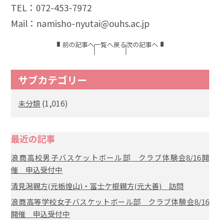
TEL：072-453-7972
Mail：namisho-nyutai@ouhs.ac.jp
前の記事へ
一覧へ戻る
次の記事へ
サブカテゴリー
(1,016)
未分類
最近の記事
浪商高校男子バスケットボール部 クラブ体験会8/16開
催 申込受付中
清見潟親方(元栃煌山)・冨士ケ根親方(元大善) 訪問
浪商高等学校女子バスケットボール部 クラブ体験会8/16
開催 申込受付中