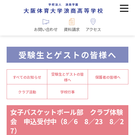
お問い合わせ
資料請求
アクセス
受験生とゲストの皆様へ
受験生とゲストの皆
すべてのお知らせ
保護者の皆様へ
様へ
クラブ活動
学校行事
女子バスケットボール部 クラブ体験
会 申込受付中（8／6 8／23 8／2
7）