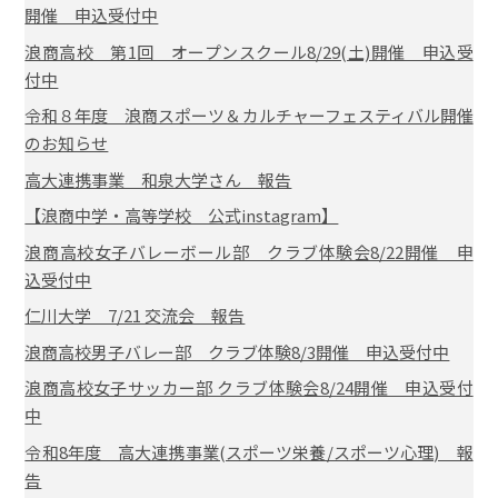
開催 申込受付中
浪商高校 第1回 オープンスクール8/29(土)開催 申込受
付中
令和８年度 浪商スポーツ＆カルチャーフェスティバル開催
のお知らせ
高大連携事業 和泉大学さん 報告
【浪商中学・高等学校 公式instagram】
浪商高校女子バレーボール部 クラブ体験会8/22開催 申
込受付中
仁川大学 7/21 交流会 報告
浪商高校男子バレー部 クラブ体験8/3開催 申込受付中
浪商高校女子サッカー部 クラブ体験会8/24開催 申込受付
中
令和8年度 高大連携事業(スポーツ栄養/スポーツ心理) 報
告