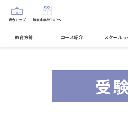
総合トップ
浪商中学校TOPへ
教育方針
コース紹介
スクールラ
教育方針TOP
コース紹介TOP
年間行
校長日記～スクール
進学Sプラスコース
制服紹
ライフ～
受
進学スポーツコース
沿革
探究総合コース
探究スポーツコース