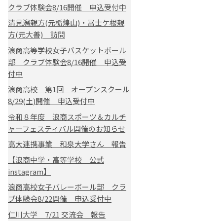
クラブ体験会8/16開催 申込受付中
清見潟親方(元栃煌山)・冨士ケ根親
方(元大善) 訪問
浪商高等学校女子バスケットボール
部 クラブ体験会8/16開催 申込受
付中
浪商高校 第1回 オープンスクール
8/29(土)開催 申込受付中
令和８年度 浪商スポーツ＆カルチ
ャーフェスティバル開催のお知らせ
高大連携事業 和泉大学さん 報告
【浪商中学・高等学校 公式
instagram】
浪商高校女子バレーボール部 クラ
ブ体験会8/22開催 申込受付中
仁川大学 7/21 交流会 報告