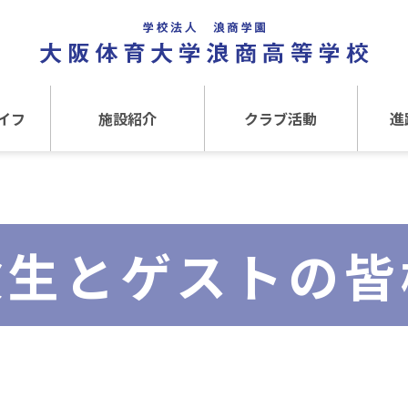
イフ
施設紹介
クラブ活動
進
事
施設紹介TOP
クラブ活動TOP
進路
介
アクセス
運動クラブ
在
験生とゲストの皆
文化クラブ
大
内部