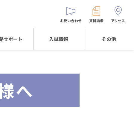
お問い合わせ
資料請求
アクセス
路サポート
入試情報
その他
サポートTOP
入試情報TOP
同窓生の皆様へ
校生からの
WEB出願
保護者会
メッセージ
様へ
入試説明会等
バス時刻表
阪体育大学
進学について
お問い合わせ
よくある質問
オリジナルキャラク
ター
「くまぺろ」