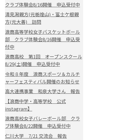
クラブ体験会8/16開催 申込受付中
清見潟親方(元栃煌山)・冨士ケ根親
方(元大善) 訪問
浪商高等学校女子バスケットボール
部 クラブ体験会8/16開催 申込受
付中
浪商高校 第1回 オープンスクール
8/29(土)開催 申込受付中
令和８年度 浪商スポーツ＆カルチ
ャーフェスティバル開催のお知らせ
高大連携事業 和泉大学さん 報告
【浪商中学・高等学校 公式
instagram】
浪商高校女子バレーボール部 クラ
ブ体験会8/22開催 申込受付中
仁川大学 7/21 交流会 報告