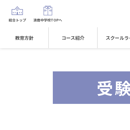
総合トップ
浪商中学校TOPへ
教育方針
コース紹介
スクールラ
教育方針TOP
コース紹介TOP
年間行
校長日記～スクール
進学Sプラスコース
制服紹
ライフ～
受
進学スポーツコース
沿革
探究総合コース
探究スポーツコース