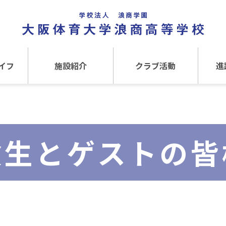
イフ
施設紹介
クラブ活動
進
事
施設紹介TOP
クラブ活動TOP
進路
介
アクセス
運動クラブ
在
験生とゲストの皆
文化クラブ
大
内部