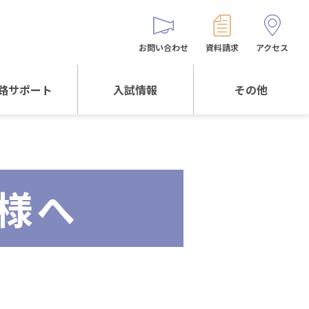
お問い合わせ
資料請求
アクセス
路サポート
入試情報
その他
サポートTOP
入試情報TOP
同窓生の皆様へ
校生からの
WEB出願
保護者会
メッセージ
様へ
入試説明会等
バス時刻表
阪体育大学
進学について
お問い合わせ
よくある質問
オリジナルキャラク
ター
「くまぺろ」