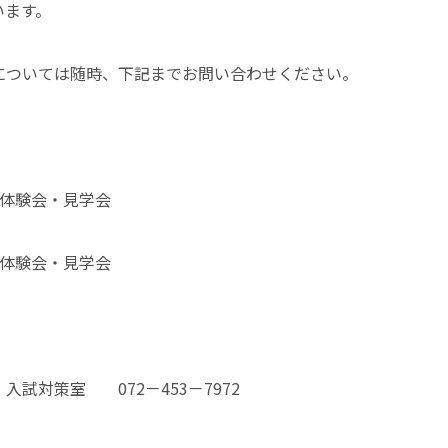
います。
については随時、下記までお問い合わせください。
ブ体験会・見学会
ブ体験会・見学会
試対策室 072－453－7972