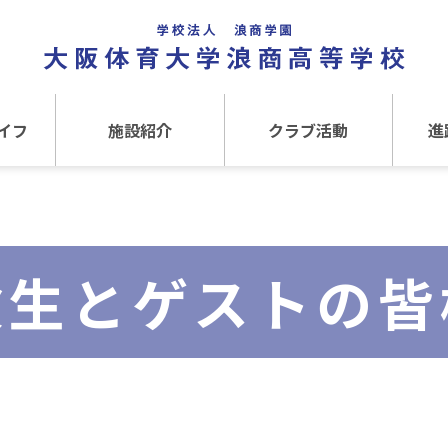
イフ
施設紹介
クラブ活動
進
事
施設紹介TOP
クラブ活動TOP
進路
介
アクセス
運動クラブ
在
験生とゲストの皆
文化クラブ
大
内部