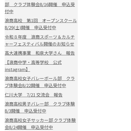
部 クラブ体験会8/16開催 申込受
付中
浪商高校 第1回 オープンスクール
8/29(土)開催 申込受付中
令和８年度 浪商スポーツ＆カルチ
ャーフェスティバル開催のお知らせ
高大連携事業 和泉大学さん 報告
【浪商中学・高等学校 公式
instagram】
浪商高校女子バレーボール部 クラ
ブ体験会8/22開催 申込受付中
仁川大学 7/21 交流会 報告
浪商高校男子バレー部 クラブ体験
8/3開催 申込受付中
浪商高校女子サッカー部 クラブ体験
会8/24開催 申込受付中