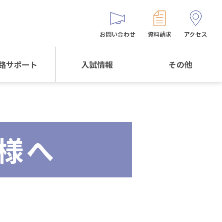
お問い合わせ
資料請求
アクセス
路サポート
入試情報
その他
サポートTOP
入試情報TOP
同窓生の皆様へ
校生からの
WEB出願
保護者会
メッセージ
様へ
入試説明会等
バス時刻表
阪体育大学
進学について
お問い合わせ
よくある質問
オリジナルキャラク
ター
「くまぺろ」