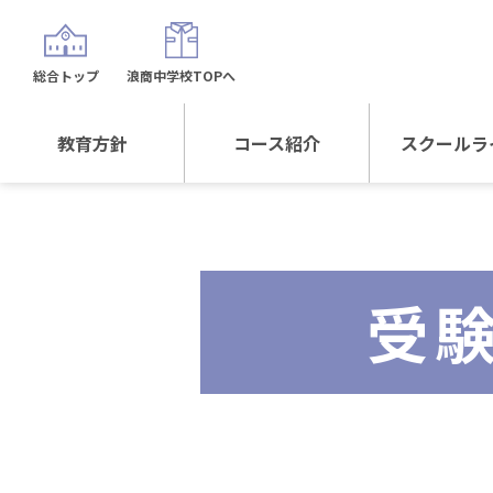
総合トップ
浪商中学校TOPへ
教育方針
コース紹介
スクールラ
教育方針TOP
コース紹介TOP
年間行
校長日記～スクール
進学Sプラスコース
制服紹
ライフ～
受
進学スポーツコース
沿革
探究総合コース
探究スポーツコース