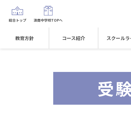
総合トップ
浪商中学校TOPへ
教育方針
コース紹介
スクールラ
教育方針TOP
コース紹介TOP
年間行
校長日記～スクール
進学Sプラスコース
制服紹
ライフ～
受
進学スポーツコース
沿革
探究総合コース
探究スポーツコース