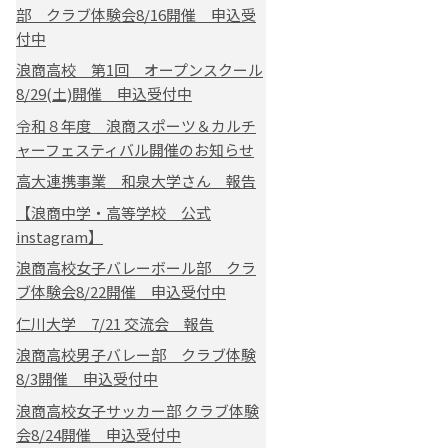
部 クラブ体験会8/16開催 申込受
付中
浪商高校 第1回 オープンスクール
8/29(土)開催 申込受付中
令和８年度 浪商スポーツ＆カルチ
ャーフェスティバル開催のお知らせ
高大連携事業 和泉大学さん 報告
【浪商中学・高等学校 公式
instagram】
浪商高校女子バレーボール部 クラ
ブ体験会8/22開催 申込受付中
仁川大学 7/21 交流会 報告
浪商高校男子バレー部 クラブ体験
8/3開催 申込受付中
浪商高校女子サッカー部 クラブ体験
会8/24開催 申込受付中