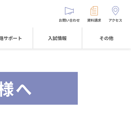
お問い合わせ
資料請求
アクセス
路サポート
入試情報
その他
サポートTOP
入試情報TOP
同窓生の皆様へ
校生からの
WEB出願
保護者会
メッセージ
様へ
入試説明会等
バス時刻表
阪体育大学
進学について
お問い合わせ
よくある質問
オリジナルキャラク
ター
「くまぺろ」