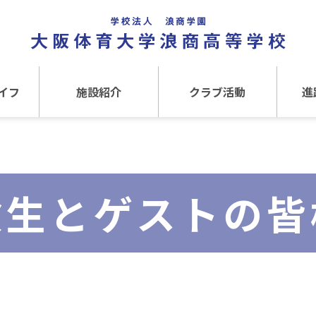
イフ
施設紹介
クラブ活動
進
事
施設紹介TOP
クラブ活動TOP
進路
介
アクセス
運動クラブ
在
験生とゲストの皆
文化クラブ
大
内部