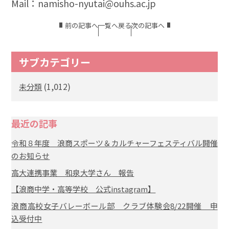
Mail：namisho-nyutai@ouhs.ac.jp
前の記事へ
一覧へ戻る
次の記事へ
サブカテゴリー
(1,012)
未分類
最近の記事
令和８年度 浪商スポーツ＆カルチャーフェスティバル開催
のお知らせ
高大連携事業 和泉大学さん 報告
【浪商中学・高等学校 公式instagram】
浪商高校女子バレーボール部 クラブ体験会8/22開催 申
込受付中