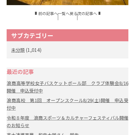
前の記事へ
一覧へ戻る
次の記事へ
サブカテゴリー
(1,014)
未分類
最近の記事
浪商高等学校女子バスケットボール部 クラブ体験会8/16
開催 申込受付中
浪商高校 第1回 オープンスクール8/29(土)開催 申込受
付中
令和８年度 浪商スポーツ＆カルチャーフェスティバル開催
のお知らせ
高大連携事業 和泉大学さん 報告