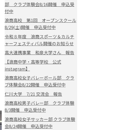
部 クラブ体験会8/16開催 申込受
付中
浪商高校 第1回 オープンスクール
8/29(土)開催 申込受付中
令和８年度 浪商スポーツ＆カルチ
ャーフェスティバル開催のお知らせ
高大連携事業 和泉大学さん 報告
【浪商中学・高等学校 公式
instagram】
浪商高校女子バレーボール部 クラ
ブ体験会8/22開催 申込受付中
仁川大学 7/21 交流会 報告
浪商高校男子バレー部 クラブ体験
8/3開催 申込受付中
浪商高校女子サッカー部 クラブ体験
会8/24開催 申込受付中