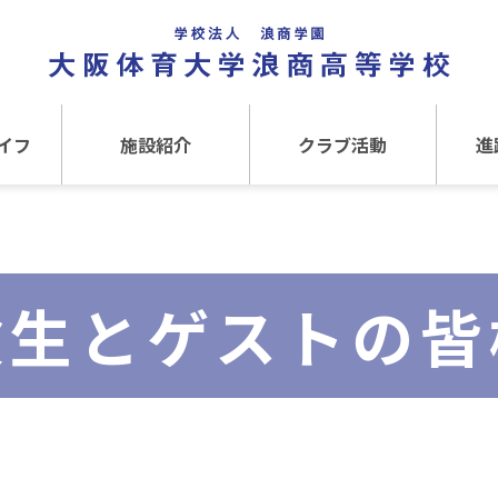
イフ
施設紹介
クラブ活動
進
事
施設紹介TOP
クラブ活動TOP
進路
介
アクセス
運動クラブ
在
験生とゲストの皆
文化クラブ
大
内部