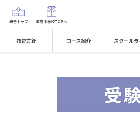
総合トップ
浪商中学校TOPへ
教育方針
コース紹介
スクールラ
教育方針TOP
コース紹介TOP
年間行
校長日記～スクール
進学Sプラスコース
制服紹
ライフ～
受
進学スポーツコース
沿革
探究総合コース
探究スポーツコース