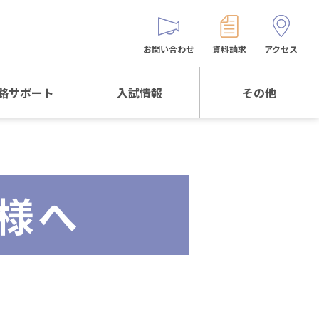
お問い合わせ
資料請求
アクセス
路サポート
入試情報
その他
サポートTOP
入試情報TOP
同窓生の皆様へ
校生からの
WEB出願
保護者会
メッセージ
様へ
入試説明会等
バス時刻表
阪体育大学
進学について
お問い合わせ
よくある質問
オリジナルキャラク
ター
「くまぺろ」