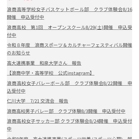
浪商高等学校女子バスケットボール部 クラブ体験会8/16
開催 申込受付中
浪商高校 第1回 オープンスクール8/29(土)開催 申込受
付中
令和８年度 浪商スポーツ＆カルチャーフェスティバル開催
のお知らせ
高大連携事業 和泉大学さん 報告
【浪商中学・高等学校 公式instagram】
浪商高校女子バレーボール部 クラブ体験会8/22開催 申
込受付中
仁川大学 7/21 交流会 報告
浪商高校男子バレー部 クラブ体験8/3開催 申込受付中
浪商高校女子サッカー部 クラブ体験会8/24開催 申込受付
中
令和8年度 高大連携事業(スポーツ栄養/スポーツ心理) 報