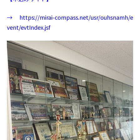
→
https://mirai-compass.net/usr/
ouhsnamh/e
vent/evtIndex.jsf