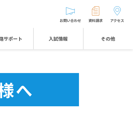
お問い合わせ
資料請求
アクセス
路サポート
入試情報
その他
入試情報TOP
受験生とゲストの
皆様へ
WEB出願
生徒の声
様へ
入試説明会等
バス時刻表
お問い合わせ
保護者の皆様へ
保護者会
よくある質問