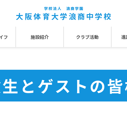
イフ
施設紹介
クラブ活動
進
事
施設紹介TOP
介
アクセス
験生とゲストの皆