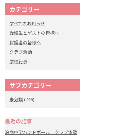
カテゴリー
オリジナルキャラク
ター
すべてのお知らせ
「くまぺろ」
受験生とゲストの皆様へ
保護者の皆様へ
クラブ活動
学校行事
サブカテゴリー
未分類
(746)
最近の記事
浪商中学ハンドボール クラブ体験