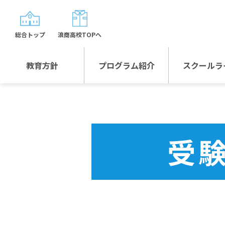
総合トップ
浪商高校TOPへ
教育方針
プログラム紹介
スクールラ
教育方針TOP
プログラム紹介TOP
年間行
校長日記～スクール
グローバルプログラ
制服紹
ライフ～
ム
受
沿革
スポーツプログラム