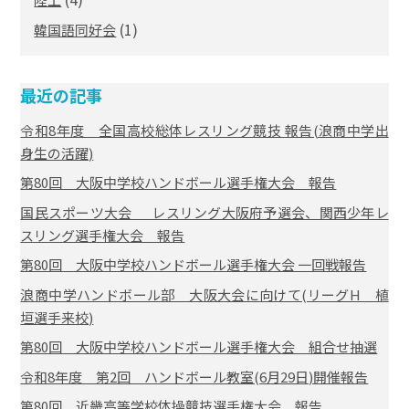
(1)
韓国語同好会
最近の記事
令和8年度 全国高校総体レスリング競技 報告(浪商中学出
身生の活躍)
第80回 大阪中学校ハンドボール選手権大会 報告
国民スポーツ大会 レスリング大阪府予選会、関西少年レ
スリング選手権大会 報告
第80回 大阪中学校ハンドボール選手権大会 一回戦報告
浪商中学ハンドボール部 大阪大会に向けて(リーグH 植
垣選手来校)
第80回 大阪中学校ハンドボール選手権大会 組合せ抽選
令和8年度 第2回 ハンドボール教室(6月29日)開催報告
第80回 近畿高等学校体操競技選手権大会 報告