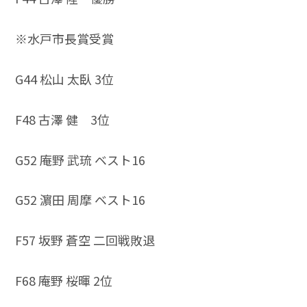
※水戸市長賞受賞
G44 松山 太臥 3位
F48 古澤 健 3位
G52 庵野 武琉 ベスト16
G52 濵田 周摩 ベスト16
F57 坂野 蒼空 二回戦敗退
F68 庵野 桜暉 2位