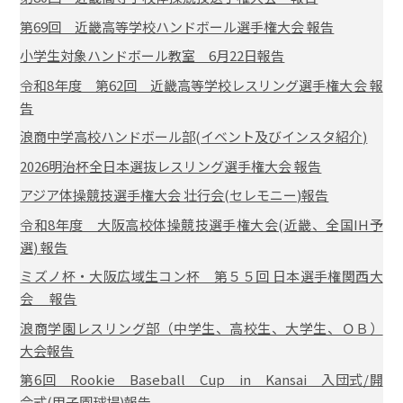
第69回 近畿高等学校ハンドボール選手権大会 報告
小学生対象ハンドボール教室 6月22日報告
令和8年度 第62回 近畿高等学校レスリング選手権大会 報
告
浪商中学高校ハンドボール部(イベント及びインスタ紹介)
2026明治杯全日本選抜レスリング選手権大会 報告
アジア体操競技選手権大会 壮行会(セレモニー)報告
令和8年度 大阪高校体操競技選手権大会(近畿、全国IH予
選) 報告
ミズノ杯・大阪広域生コン杯 第５５回 日本選手権関西大
会 報告
浪商学園レスリング部（中学生、高校生、大学生、ＯＢ）
大会報告
第6回 Rookie Baseball Cup in Kansai 入団式/開
会式(甲子園球場)報告