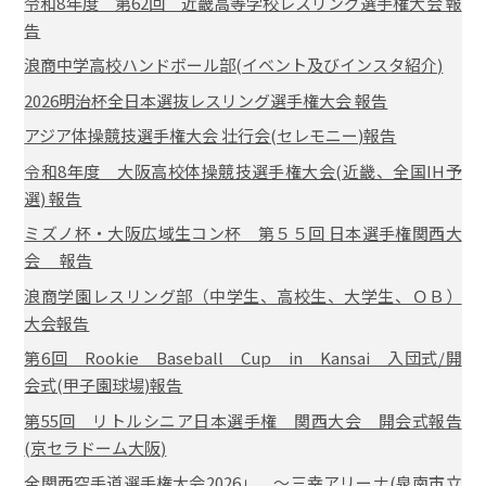
令和8年度 第62回 近畿高等学校レスリング選手権大会 報
告
浪商中学高校ハンドボール部(イベント及びインスタ紹介)
2026明治杯全日本選抜レスリング選手権大会 報告
アジア体操競技選手権大会 壮行会(セレモニー)報告
令和8年度 大阪高校体操競技選手権大会(近畿、全国IH予
選) 報告
ミズノ杯・大阪広域生コン杯 第５５回 日本選手権関西大
会 報告
浪商学園レスリング部（中学生、高校生、大学生、ＯＢ）
大会報告
第6回 Rookie Baseball Cup in Kansai 入団式/開
会式(甲子園球場)報告
第55回 リトルシニア日本選手権 関西大会 開会式報告
(京セラドーム大阪)
全関西空手道選手権大会2026」 ～三幸アリーナ(泉南市立