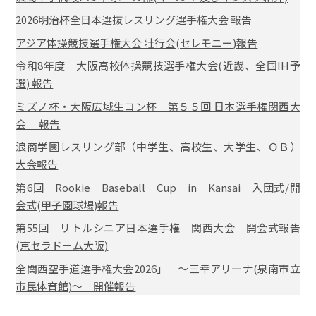
2026明治杯全日本選抜レスリング選手権大会 報告
アジア体操競技選手権大会 壮行会(セレモニー)報告
令和8年度 大阪高校体操競技選手権大会(近畿、全国IH予
選) 報告
ミズノ杯・大阪広域生コン杯 第５５回 日本選手権関西大
会 報告
浪商学園レスリング部（中学生、高校生、大学生、ＯＢ）
大会報告
第6回 Rookie Baseball Cup in Kansai 入団式/開
会式(甲子園球場)報告
第55回 リトルシニア日本選手権 関西大会 開会式報告
(京セラドーム大阪)
全関西空手道選手権大会2026」 ～三幸アリーナ(泉南市立
市民体育館)～ 開催報告