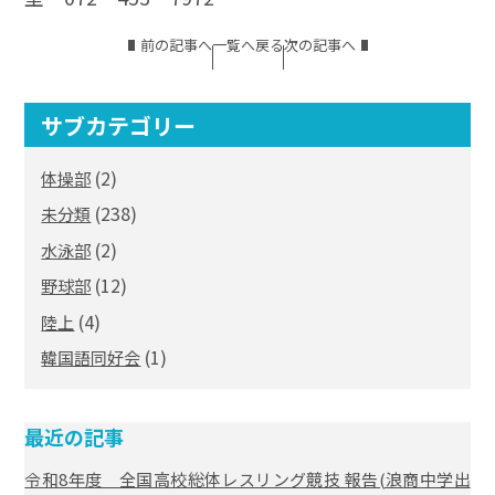
前の記事へ
一覧へ戻る
次の記事へ
サブカテゴリー
(2)
体操部
(238)
未分類
(2)
水泳部
(12)
野球部
(4)
陸上
(1)
韓国語同好会
最近の記事
令和8年度 全国高校総体レスリング競技 報告(浪商中学出