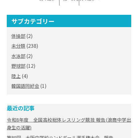
サブカテゴリー
(2)
体操部
(238)
未分類
(2)
水泳部
(12)
野球部
(4)
陸上
(1)
韓国語同好会
最近の記事
令和8年度 全国高校総体レスリング競技 報告(浪商中学出
身生の活躍)
第80回 大阪中学校ハンドボール選手権大会 報告