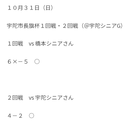
１０月３１日（日）
宇陀市長旗杯１回戦・２回戦（＠宇陀シニアG）
１回戦 vs 橋本シニアさん
６×－５ ○
２回戦 vs 宇陀シニアさん
４－２ ○