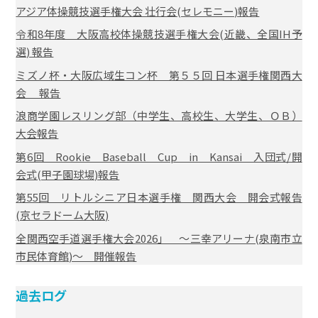
アジア体操競技選手権大会 壮行会(セレモニー)報告
令和8年度 大阪高校体操競技選手権大会(近畿、全国IH予
選) 報告
ミズノ杯・大阪広域生コン杯 第５５回 日本選手権関西大
会 報告
浪商学園レスリング部（中学生、高校生、大学生、ＯＢ）
大会報告
第6回 Rookie Baseball Cup in Kansai 入団式/開
会式(甲子園球場)報告
第55回 リトルシニア日本選手権 関西大会 開会式報告
(京セラドーム大阪)
全関西空手道選手権大会2026」 ～三幸アリーナ(泉南市立
市民体育館)～ 開催報告
過去ログ