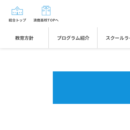
総合トップ
浪商高校TOPへ
教育方針
プログラム紹介
スクールラ
教育方針TOP
プログラム紹介TOP
年間行
校長日記～スクール
グローバルプログラ
制服紹
ライフ～
ム
沿革
スポーツプログラム