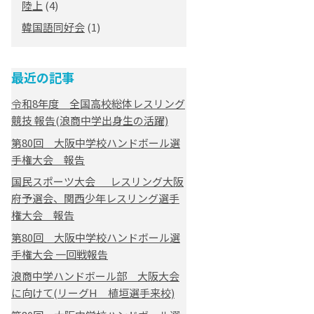
陸上
(4)
韓国語同好会
(1)
最近の記事
令和8年度 全国高校総体レスリング
競技 報告(浪商中学出身生の活躍)
第80回 大阪中学校ハンドボール選
手権大会 報告
国民スポーツ大会 レスリング大阪
府予選会、関西少年レスリング選手
権大会 報告
第80回 大阪中学校ハンドボール選
手権大会 一回戦報告
浪商中学ハンドボール部 大阪大会
に向けて(リーグH 植垣選手来校)