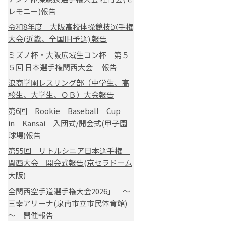
レモニー)報告
令和8年度 大阪高校体操競技選手権
大会(近畿、全国IH予選) 報告
ミズノ杯・大阪広域生コン杯 第５
５回 日本選手権関西大会 報告
浪商学園レスリング部（中学生、高
校生、大学生、ＯＢ）大会報告
第6回 Rookie Baseball Cup
in Kansai 入団式/開会式(甲子園
球場)報告
第55回 リトルシニア日本選手権
関西大会 開会式報告(京セラドーム
大阪)
全関西空手道選手権大会2026」 ～
三幸アリーナ(泉南市立市民体育館)
～ 開催報告