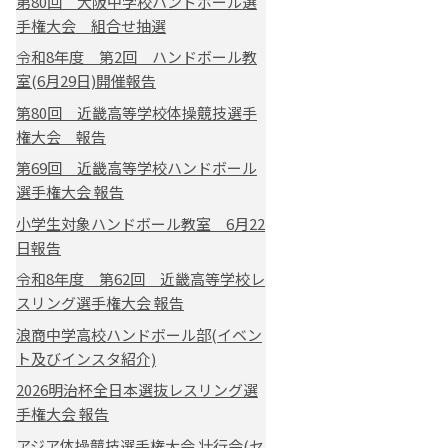
第80回 大阪中学校ハンドボール選
手権大会 組合せ抽選
令和8年度 第2回 ハンドボール教
室(6月29日)開催報告
第80回 近畿高等学校体操競技選手
権大会 報告
第69回 近畿高等学校ハンドボール
選手権大会 報告
小学生対象ハンドボール教室 6月22
日報告
令和8年度 第62回 近畿高等学校レ
スリング選手権大会 報告
浪商中学高校ハンドボール部(イベン
ト及びインスタ紹介)
2026明治杯全日本選抜レスリング選
手権大会 報告
アジア体操競技選手権大会 壮行会(セ