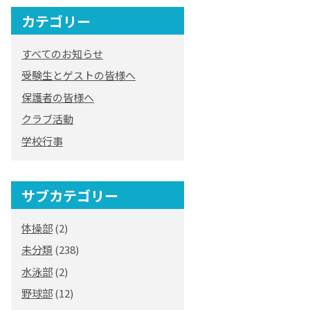
カテゴリー
オリジナルキャラク
ター
すべてのお知らせ
「くまぺろ」
受験生とゲストの皆様へ
保護者の皆様へ
クラブ活動
学校行事
サブカテゴリー
体操部
(2)
未分類
(238)
水泳部
(2)
野球部
(12)