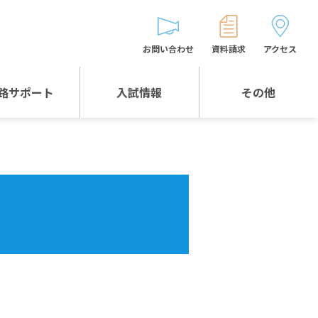
お問い合わせ
資料請求
アクセス
路サポート
入試情報
その他
入試情報TOP
受験生とゲストの
皆様へ
WEB出願
生徒の声
入試説明会等
バス時刻表
お問い合わせ
保護者の皆様へ
保護者会
よくある質問