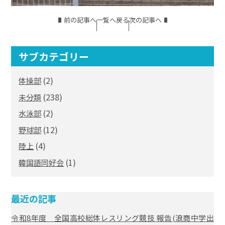
前の記事へ
一覧へ戻る
次の記事へ
サブカテゴリー
(2)
体操部
(238)
未分類
(2)
水泳部
(12)
野球部
(4)
陸上
(1)
韓国語同好会
最近の記事
令和8年度 全国高校総体レスリング競技 報告(浪商中学出