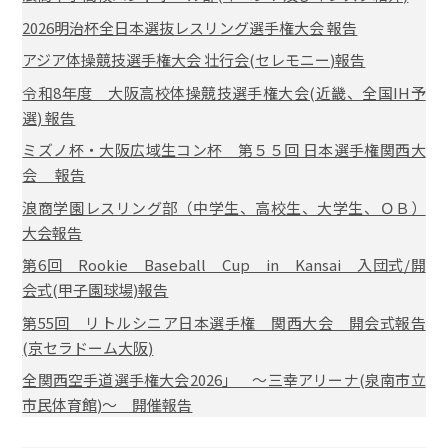
2026明治杯全日本選抜レスリング選手権大会 報告
アジア体操競技選手権大会 壮行会(セレモニー)報告
令和8年度 大阪高校体操競技選手権大会(近畿、全国IH予
選) 報告
ミズノ杯・大阪広域生コン杯 第５５回 日本選手権関西大
会 報告
浪商学園レスリング部（中学生、高校生、大学生、ＯＢ）
大会報告
第6回 Rookie Baseball Cup in Kansai 入団式/開
会式(甲子園球場)報告
第55回 リトルシニア日本選手権 関西大会 開会式報告
(京セラドーム大阪)
全関西空手道選手権大会2026」 ～三幸アリーナ(泉南市立
市民体育館)～ 開催報告