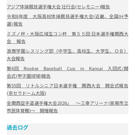
アジア体操競技選手権大会 壮行会(セレモニー)報告
令和8年度 大阪高校体操競技選手権大会(近畿、全国IH予
選) 報告
ミズノ杯・大阪広域生コン杯 第５５回 日本選手権関西大
会 報告
浪商学園レスリング部（中学生、高校生、大学生、ＯＢ）
大会報告
第6回 Rookie Baseball Cup in Kansai 入団式/開
会式(甲子園球場)報告
第55回 リトルシニア日本選手権 関西大会 開会式報告
(京セラドーム大阪)
全関西空手道選手権大会2026」 ～三幸アリーナ(泉南市立
市民体育館)～ 開催報告
過去ログ