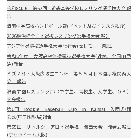
令和8年度 第62回 近畿高等学校レスリング選手権大会 報
告
浪商中学高校ハンドボール部(イベント及びインスタ紹介)
2026明治杯全日本選抜レスリング選手権大会 報告
アジア体操競技選手権大会 壮行会(セレモニー)報告
令和8年度 大阪高校体操競技選手権大会(近畿、全国IH予
選) 報告
ミズノ杯・大阪広域生コン杯 第５５回 日本選手権関西大
会 報告
浪商学園レスリング部（中学生、高校生、大学生、ＯＢ）
大会報告
第6回 Rookie Baseball Cup in Kansai 入団式/開
会式(甲子園球場)報告
第55回 リトルシニア日本選手権 関西大会 開会式報告
(京セラドーム大阪)