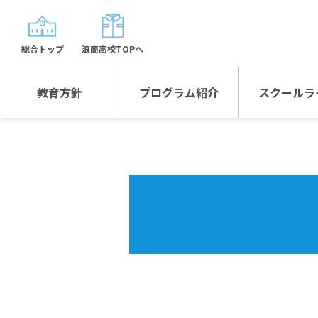
総合トップ
浪商高校TOPへ
教育方針
プログラム紹介
スクールラ
教育方針TOP
プログラム紹介TOP
年間行
校長日記～スクール
グローバルプログラ
制服紹
ライフ～
ム
沿革
スポーツプログラム