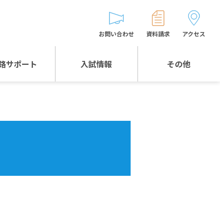
お問い合わせ
資料請求
アクセス
路サポート
入試情報
その他
入試情報TOP
受験生とゲストの
皆様へ
WEB出願
生徒の声
入試説明会等
バス時刻表
お問い合わせ
保護者の皆様へ
保護者会
よくある質問