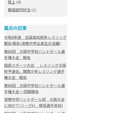
陸上
(4)
韓国語同好会
(1)
最近の記事
令和8年度 全国高校総体レスリング
競技 報告(浪商中学出身生の活躍)
第80回 大阪中学校ハンドボール選
手権大会 報告
国民スポーツ大会 レスリング大阪
府予選会、関西少年レスリング選手
権大会 報告
第80回 大阪中学校ハンドボール選
手権大会 一回戦報告
浪商中学ハンドボール部 大阪大会
に向けて(リーグH 植垣選手来校)