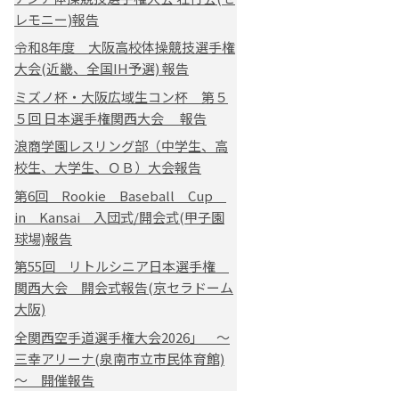
レモニー)報告
令和8年度 大阪高校体操競技選手権
大会(近畿、全国IH予選) 報告
ミズノ杯・大阪広域生コン杯 第５
５回 日本選手権関西大会 報告
浪商学園レスリング部（中学生、高
校生、大学生、ＯＢ）大会報告
第6回 Rookie Baseball Cup
in Kansai 入団式/開会式(甲子園
球場)報告
第55回 リトルシニア日本選手権
関西大会 開会式報告(京セラドーム
大阪)
全関西空手道選手権大会2026」 ～
三幸アリーナ(泉南市立市民体育館)
～ 開催報告