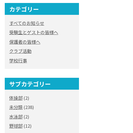
カテゴリー
オリジナルキャラク
ター
すべてのお知らせ
「くまぺろ」
受験生とゲストの皆様へ
保護者の皆様へ
クラブ活動
学校行事
サブカテゴリー
体操部
(2)
未分類
(238)
水泳部
(2)
野球部
(12)