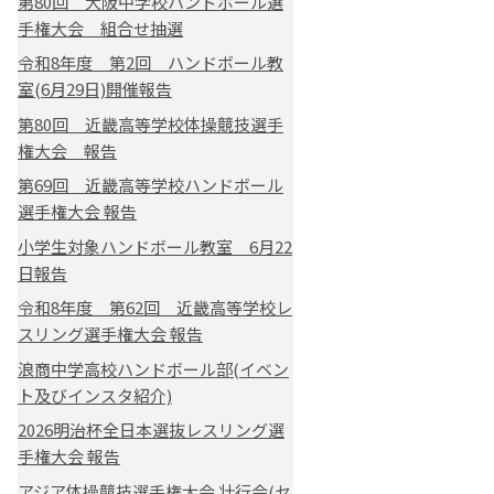
第80回 大阪中学校ハンドボール選
手権大会 組合せ抽選
令和8年度 第2回 ハンドボール教
室(6月29日)開催報告
第80回 近畿高等学校体操競技選手
権大会 報告
第69回 近畿高等学校ハンドボール
選手権大会 報告
小学生対象ハンドボール教室 6月22
日報告
令和8年度 第62回 近畿高等学校レ
スリング選手権大会 報告
浪商中学高校ハンドボール部(イベン
ト及びインスタ紹介)
2026明治杯全日本選抜レスリング選
手権大会 報告
アジア体操競技選手権大会 壮行会(セ