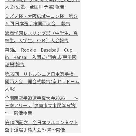
大会(近畿、全国IH予選) 報告
ミズノ杯・大阪広域生コン杯 第５
５回 日本選手権関西大会 報告
浪商学園レスリング部（中学生、高
校生、大学生、ＯＢ）大会報告
第6回 Rookie Baseball Cup
in Kansai 入団式/開会式(甲子園
球場)報告
第55回 リトルシニア日本選手権
関西大会 開会式報告(京セラドーム
大阪)
全関西空手道選手権大会2026」 ～
三幸アリーナ(泉南市立市民体育館)
～ 開催報告
第10回記念 全日本フルコンタクト
空手道選手権大会 5/30～開催