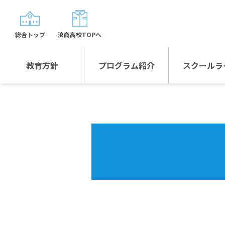
総合トップ
浪商高校TOPへ
教育方針
プログラム紹介
スクールラ
教育方針TOP
プログラム紹介TOP
年間行
校長日記～スクール
グローバルプログラ
制服紹
ライフ～
ム
沿革
スポーツプログラム