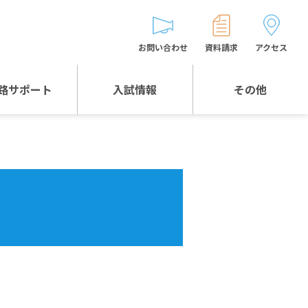
お問い合わせ
資料請求
アクセス
路サポート
入試情報
その他
入試情報TOP
受験生とゲストの
皆様へ
WEB出願
生徒の声
入試説明会等
バス時刻表
お問い合わせ
保護者の皆様へ
保護者会
よくある質問