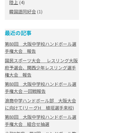
陸上
(4)
韓国語同好会
(1)
最近の記事
第80回 大阪中学校ハンドボール選
手権大会 報告
国民スポーツ大会 レスリング大阪
府予選会、関西少年レスリング選手
権大会 報告
第80回 大阪中学校ハンドボール選
手権大会 一回戦報告
浪商中学ハンドボール部 大阪大会
に向けて(リーグH 植垣選手来校)
第80回 大阪中学校ハンドボール選
手権大会 組合せ抽選