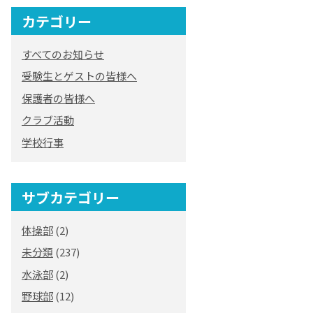
カテゴリー
オリジナルキャラク
ター
すべてのお知らせ
「くまぺろ」
受験生とゲストの皆様へ
保護者の皆様へ
クラブ活動
学校行事
サブカテゴリー
体操部
(2)
未分類
(237)
水泳部
(2)
野球部
(12)