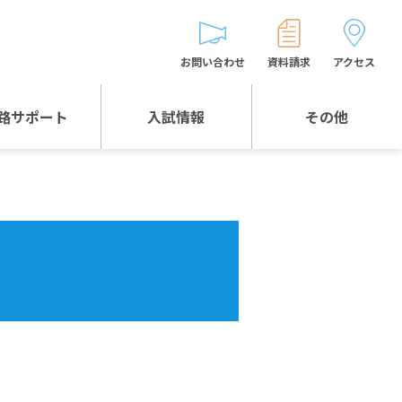
お問い合わせ
資料請求
アクセス
路サポート
入試情報
その他
入試情報TOP
受験生とゲストの
皆様へ
WEB出願
生徒の声
入試説明会等
バス時刻表
お問い合わせ
保護者の皆様へ
保護者会
よくある質問