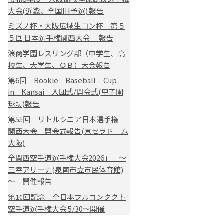
大会(近畿、全国IH予選) 報告
ミズノ杯・大阪広域生コン杯 第５
５回 日本選手権関西大会 報告
浪商学園レスリング部（中学生、高
校生、大学生、ＯＢ）大会報告
第6回 Rookie Baseball Cup
in Kansai 入団式/開会式(甲子園
球場)報告
第55回 リトルシニア日本選手権
関西大会 開会式報告(京セラドーム
大阪)
全関西空手道選手権大会2026」 ～
三幸アリーナ(泉南市立市民体育館)
～ 開催報告
第10回記念 全日本フルコンタクト
空手道選手権大会 5/30～開催