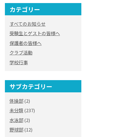
カテゴリー
オリジナルキャラク
ター
すべてのお知らせ
「くまぺろ」
受験生とゲストの皆様へ
保護者の皆様へ
クラブ活動
学校行事
サブカテゴリー
体操部
(2)
未分類
(237)
水泳部
(2)
野球部
(12)