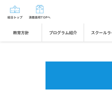
総合トップ
浪商高校TOPへ
教育方針
プログラム紹介
スクールラ
教育方針TOP
プログラム紹介TOP
年間行
校長日記～スクール
グローバルプログラ
制服紹
ライフ～
ム
沿革
スポーツプログラム