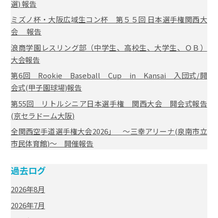
選) 報告
ミズノ杯・大阪広域生コン杯 第５５回 日本選手権関西大
会 報告
浪商学園レスリング部（中学生、高校生、大学生、ＯＢ）
大会報告
第6回 Rookie Baseball Cup in Kansai 入団式/開
会式(甲子園球場)報告
第55回 リトルシニア日本選手権 関西大会 開会式報告
(京セラドーム大阪)
全関西空手道選手権大会2026」 ～三幸アリーナ(泉南市立
市民体育館)～ 開催報告
過去ログ
2026年8月
2026年7月