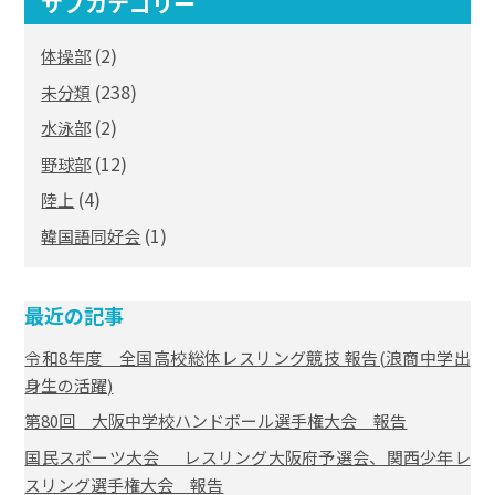
サブカテゴリー
(2)
体操部
(238)
未分類
(2)
水泳部
(12)
野球部
(4)
陸上
(1)
韓国語同好会
最近の記事
令和8年度 全国高校総体レスリング競技 報告(浪商中学出
身生の活躍)
第80回 大阪中学校ハンドボール選手権大会 報告
国民スポーツ大会 レスリング大阪府予選会、関西少年レ
スリング選手権大会 報告