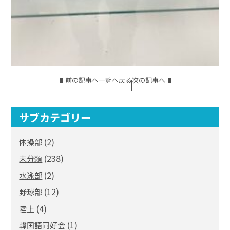
前の記事へ
一覧へ戻る
次の記事へ
サブカテゴリー
(2)
体操部
(238)
未分類
(2)
水泳部
(12)
野球部
(4)
陸上
(1)
韓国語同好会