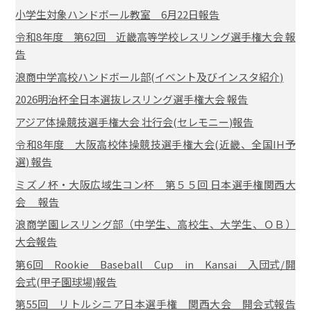
小学生対象ハンドボール教室 6月22日報告
令和8年度 第62回 近畿高等学校レスリング選手権大会 報
告
浪商中学高校ハンドボール部(イベント及びインスタ紹介)
2026明治杯全日本選抜レスリング選手権大会 報告
アジア体操競技選手権大会 壮行会(セレモニー)報告
令和8年度 大阪高校体操競技選手権大会(近畿、全国IH予
選) 報告
ミズノ杯・大阪広域生コン杯 第５５回 日本選手権関西大
会 報告
浪商学園レスリング部（中学生、高校生、大学生、ＯＢ）
大会報告
第6回 Rookie Baseball Cup in Kansai 入団式/開
会式(甲子園球場)報告
第55回 リトルシニア日本選手権 関西大会 開会式報告