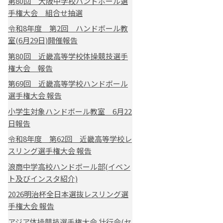
第80回 大阪中学校ハンドボール選
手権大会 組合せ抽選
令和8年度 第2回 ハンドボール教
室(6月29日)開催報告
第80回 近畿高等学校体操競技選手
権大会 報告
第69回 近畿高等学校ハンドボール
選手権大会 報告
小学生対象ハンドボール教室 6月22
日報告
令和8年度 第62回 近畿高等学校レ
スリング選手権大会 報告
浪商中学高校ハンドボール部(イベン
ト及びインスタ紹介)
2026明治杯全日本選抜レスリング選
手権大会 報告
アジア体操競技選手権大会 壮行会(セ