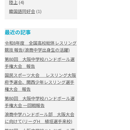
陸上
(4)
韓国語同好会
(1)
最近の記事
令和8年度 全国高校総体レスリング
競技 報告(浪商中学出身生の活躍)
第80回 大阪中学校ハンドボール選
手権大会 報告
国民スポーツ大会 レスリング大阪
府予選会、関西少年レスリング選手
権大会 報告
第80回 大阪中学校ハンドボール選
手権大会 一回戦報告
浪商中学ハンドボール部 大阪大会
に向けて(リーグH 植垣選手来校)