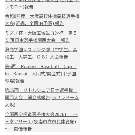
レモニー)報告
令和8年度 大阪高校体操競技選手権
大会(近畿、全国IH予選) 報告
ミズノ杯・大阪広域生コン杯 第５
５回 日本選手権関西大会 報告
浪商学園レスリング部（中学生、高
校生、大学生、ＯＢ）大会報告
第6回 Rookie Baseball Cup
in Kansai 入団式/開会式(甲子園
球場)報告
第55回 リトルシニア日本選手権
関西大会 開会式報告(京セラドーム
大阪)
全関西空手道選手権大会2026」 ～
三幸アリーナ(泉南市立市民体育館)
～ 開催報告