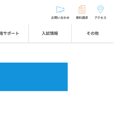
お問い合わせ
資料請求
アクセス
路サポート
入試情報
その他
入試情報TOP
受験生とゲストの
皆様へ
WEB出願
生徒の声
入試説明会等
バス時刻表
お問い合わせ
保護者の皆様へ
保護者会
よくある質問