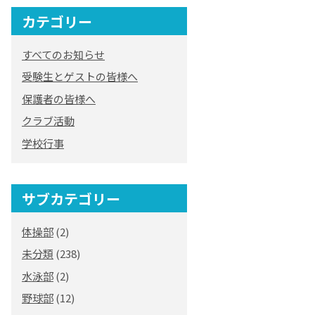
カテゴリー
オリジナルキャラク
ター
すべてのお知らせ
「くまぺろ」
受験生とゲストの皆様へ
保護者の皆様へ
クラブ活動
学校行事
サブカテゴリー
体操部
(2)
未分類
(238)
水泳部
(2)
野球部
(12)