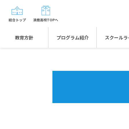
総合トップ
浪商高校TOPへ
教育方針
プログラム紹介
スクールラ
教育方針TOP
プログラム紹介TOP
年間行
校長日記～スクール
グローバルプログラ
制服紹
ライフ～
ム
沿革
スポーツプログラム