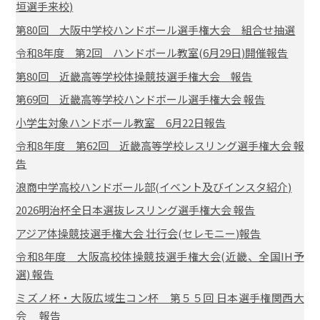
垣選手来校)
第80回 大阪中学校ハンドボール選手権大会 組合せ抽選
令和8年度 第2回 ハンドボール教室(6月29日)開催報告
第80回 近畿高等学校体操競技選手権大会 報告
第69回 近畿高等学校ハンドボール選手権大会 報告
小学生対象ハンドボール教室 6月22日報告
令和8年度 第62回 近畿高等学校レスリング選手権大会 報
告
浪商中学高校ハンドボール部(イベント及びインスタ紹介)
2026明治杯全日本選抜レスリング選手権大会 報告
アジア体操競技選手権大会 壮行会(セレモニー)報告
令和8年度 大阪高校体操競技選手権大会(近畿、全国IH予
選) 報告
ミズノ杯・大阪広域生コン杯 第５５回 日本選手権関西大
会 報告