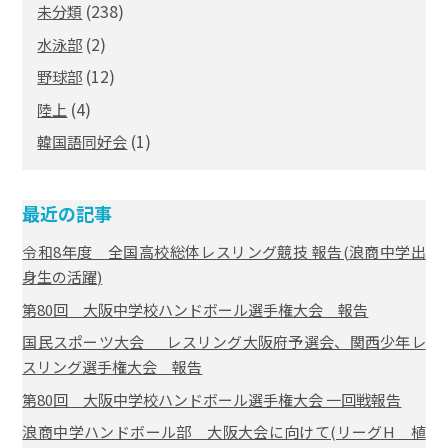
(238)
未分類
(2)
水泳部
(12)
野球部
(4)
陸上
(1)
韓国語同好会
最近の記事
令和8年度 全国高校総体レスリング競技 報告(浪商中学出
身生の活躍)
第80回 大阪中学校ハンドボール選手権大会 報告
国民スポーツ大会 レスリング大阪府予選会、関西少年レ
スリング選手権大会 報告
第80回 大阪中学校ハンドボール選手権大会 一回戦報告
浪商中学ハンドボール部 大阪大会に向けて(リーグH 植