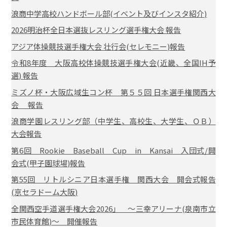
浪商中学高校ハンドボール部(イベント及びインスタ紹介)
2026明治杯全日本選抜レスリング選手権大会 報告
アジア体操競技選手権大会 壮行会(セレモニー)報告
令和8年度 大阪高校体操競技選手権大会(近畿、全国IH予
選) 報告
ミズノ杯・大阪広域生コン杯 第５５回 日本選手権関西大
会 報告
浪商学園レスリング部（中学生、高校生、大学生、ＯＢ）
大会報告
第6回 Rookie Baseball Cup in Kansai 入団式/開
会式(甲子園球場)報告
第55回 リトルシニア日本選手権 関西大会 開会式報告
(京セラドーム大阪)
全関西空手道選手権大会2026」 ～三幸アリーナ(泉南市立
市民体育館)～ 開催報告