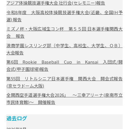
アジア体操競技選手権大会 壮行会(セレモニー)報告
令和8年度 大阪高校体操競技選手権大会(近畿、全国IH予
選) 報告
ミズノ杯・大阪広域生コン杯 第５５回 日本選手権関西大
会 報告
浪商学園レスリング部（中学生、高校生、大学生、ＯＢ）
大会報告
第6回 Rookie Baseball Cup in Kansai 入団式/開
会式(甲子園球場)報告
第55回 リトルシニア日本選手権 関西大会 開会式報告
(京セラドーム大阪)
全関西空手道選手権大会2026」 ～三幸アリーナ(泉南市立
市民体育館)～ 開催報告
過去ログ