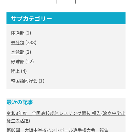
サブカテゴリー
(2)
体操部
(238)
未分類
(2)
水泳部
(12)
野球部
(4)
陸上
(1)
韓国語同好会
最近の記事
令和8年度 全国高校総体レスリング競技 報告(浪商中学出
身生の活躍)
第80回 大阪中学校ハンドボール選手権大会 報告