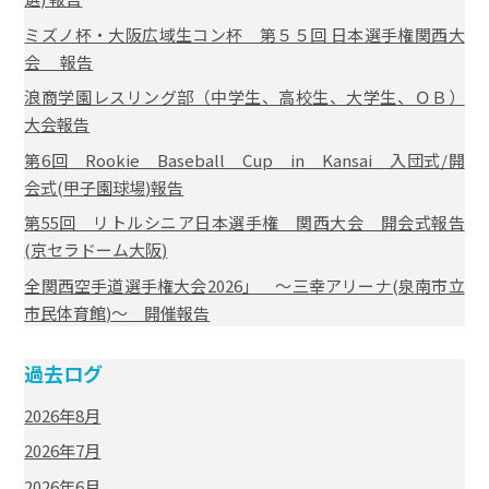
ミズノ杯・大阪広域生コン杯 第５５回 日本選手権関西大
会 報告
浪商学園レスリング部（中学生、高校生、大学生、ＯＢ）
大会報告
第6回 Rookie Baseball Cup in Kansai 入団式/開
会式(甲子園球場)報告
第55回 リトルシニア日本選手権 関西大会 開会式報告
(京セラドーム大阪)
全関西空手道選手権大会2026」 ～三幸アリーナ(泉南市立
市民体育館)～ 開催報告
過去ログ
2026年8月
2026年7月
2026年6月