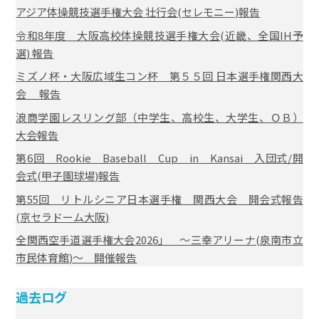
アジア体操競技選手権大会 壮行会(セレモニー)報告
令和8年度 大阪高校体操競技選手権大会(近畿、全国IH予
選) 報告
ミズノ杯・大阪広域生コン杯 第５５回 日本選手権関西大
会 報告
浪商学園レスリング部（中学生、高校生、大学生、ＯＢ）
大会報告
第6回 Rookie Baseball Cup in Kansai 入団式/開
会式(甲子園球場)報告
第55回 リトルシニア日本選手権 関西大会 開会式報告
(京セラドーム大阪)
全関西空手道選手権大会2026」 ～三幸アリーナ(泉南市立
市民体育館)～ 開催報告
過去ログ