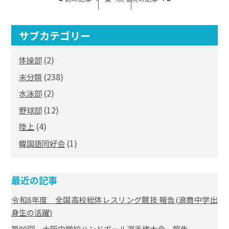
サブカテゴリー
(2)
体操部
(238)
未分類
(2)
水泳部
(12)
野球部
(4)
陸上
(1)
韓国語同好会
最近の記事
令和8年度 全国高校総体レスリング競技 報告(浪商中学出
身生の活躍)
第80回 大阪中学校ハンドボール選手権大会 報告