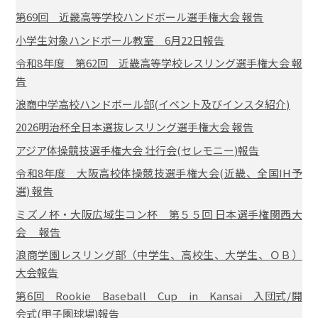
第69回 近畿高等学校ハンドボール選手権大会 報告
小学生対象ハンドボール教室 6月22日報告
令和8年度 第62回 近畿高等学校レスリング選手権大会 報
告
浪商中学高校ハンドボール部(イベント及びインスタ紹介)
2026明治杯全日本選抜レスリング選手権大会 報告
アジア体操競技選手権大会 壮行会(セレモニー)報告
令和8年度 大阪高校体操競技選手権大会(近畿、全国IH予
選) 報告
ミズノ杯・大阪広域生コン杯 第５５回 日本選手権関西大
会 報告
浪商学園レスリング部（中学生、高校生、大学生、ＯＢ）
大会報告
第6回 Rookie Baseball Cup in Kansai 入団式/開
会式(甲子園球場)報告