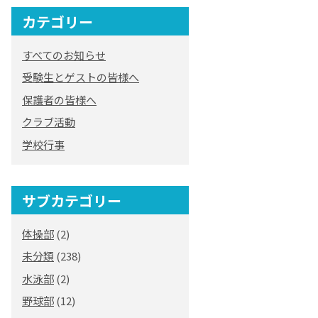
カテゴリー
オリジナルキャラク
ター
すべてのお知らせ
「くまぺろ」
受験生とゲストの皆様へ
保護者の皆様へ
クラブ活動
学校行事
サブカテゴリー
体操部
(2)
未分類
(238)
水泳部
(2)
野球部
(12)