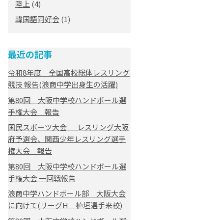
陸上
(4)
韓国語同好会
(1)
最近の記事
令和8年度 全国高校総体レスリング
競技 報告(浪商中学出身生の活躍)
第80回 大阪中学校ハンドボール選
手権大会 報告
国民スポーツ大会 レスリング大阪
府予選会、関西少年レスリング選手
権大会 報告
第80回 大阪中学校ハンドボール選
手権大会 一回戦報告
浪商中学ハンドボール部 大阪大会
に向けて(リーグH 植垣選手来校)