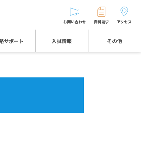
お問い合わせ
資料請求
アクセス
路サポート
入試情報
その他
入試情報TOP
受験生とゲストの
皆様へ
WEB出願
生徒の声
入試説明会等
バス時刻表
お問い合わせ
保護者の皆様へ
保護者会
よくある質問