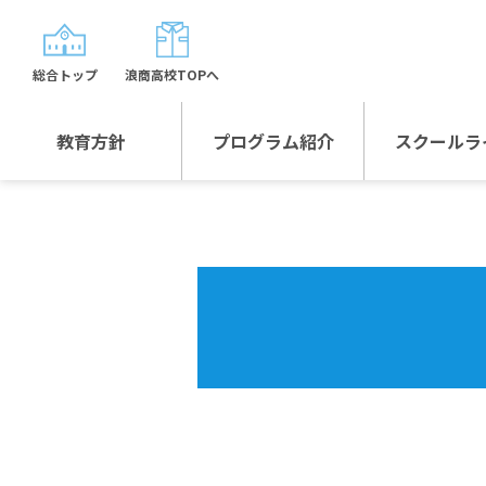
総合トップ
浪商高校TOPへ
教育方針
プログラム紹介
スクールラ
教育方針TOP
プログラム紹介TOP
年間行
校長日記～スクール
グローバルプログラ
制服紹
ライフ～
ム
沿革
スポーツプログラム