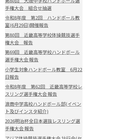
第80回 大阪中学校ハンドボール選
手権大会 組合せ抽選
令和8年度 第2回 ハンドボール教
室(6月29日)開催報告
第80回 近畿高等学校体操競技選手
権大会 報告
第69回 近畿高等学校ハンドボール
選手権大会 報告
小学生対象ハンドボール教室 6月22
日報告
令和8年度 第62回 近畿高等学校レ
スリング選手権大会 報告
浪商中学高校ハンドボール部(イベン
ト及びインスタ紹介)
2026明治杯全日本選抜レスリング選
手権大会 報告
アジア体操競技選手権大会 壮行会(セ