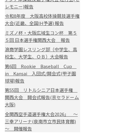
レモニー)報告
令和8年度 大阪高校体操競技選手権
大会(近畿、全国IH予選) 報告
ミズノ杯・大阪広域生コン杯 第５
５回 日本選手権関西大会 報告
浪商学園レスリング部（中学生、高
校生、大学生、ＯＢ）大会報告
第6回 Rookie Baseball Cup
in Kansai 入団式/開会式(甲子園
球場)報告
第55回 リトルシニア日本選手権
関西大会 開会式報告(京セラドーム
大阪)
全関西空手道選手権大会2026」 ～
三幸アリーナ(泉南市立市民体育館)
～ 開催報告