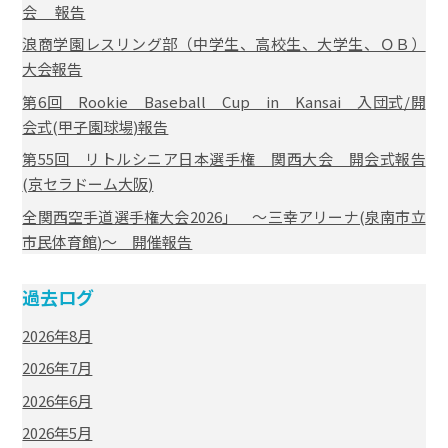
会 報告
浪商学園レスリング部（中学生、高校生、大学生、ＯＢ）
大会報告
第6回 Rookie Baseball Cup in Kansai 入団式/開
会式(甲子園球場)報告
第55回 リトルシニア日本選手権 関西大会 開会式報告
(京セラドーム大阪)
全関西空手道選手権大会2026」 ～三幸アリーナ(泉南市立
市民体育館)～ 開催報告
過去ログ
2026年8月
2026年7月
2026年6月
2026年5月