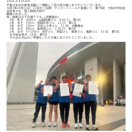
平素は本校の教育活動にご理解とご協力頂き誠にありがとうございます。
令和7年10月11日、12日の二日間、ヤンマーフィールド長居にて、第79回 大阪中学校総
合体育大会 陸上競技の部が
開催されました。
尚、結果は以下の通りです。(決勝進出)
3年 男子 3000ｍ 山田成都さん 8.49.11 第2位
1年 女子 100ｍ 岸田彩奈さん 12.55 第1位
3年 女子 100ｍ 安井心々奈さん 12.66 決勝進出
1年 女子 800ｍ 奥原栞さん 2.29.23 第3位
1年 女子 4×100ｍ 茶珍さん 岸田さん 奥原さん 槿原さん 53.61 第3位
女子総合得点 14点 第4位
今大会も沢山のご声援をいただき誠にありがとうございました。