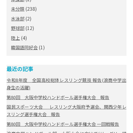
(238)
未分類
(2)
水泳部
(12)
野球部
(4)
陸上
(1)
韓国語同好会
最近の記事
令和8年度 全国高校総体レスリング競技 報告(浪商中学出
身生の活躍)
第80回 大阪中学校ハンドボール選手権大会 報告
国民スポーツ大会 レスリング大阪府予選会、関西少年レ
スリング選手権大会 報告
第80回 大阪中学校ハンドボール選手権大会 一回戦報告