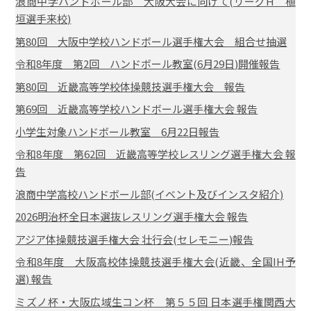
浪商中学ハンドボール部 大阪大会に向けて(リーグH 植
垣選手来校)
第80回 大阪中学校ハンドボール選手権大会 組合せ抽選
令和8年度 第2回 ハンドボール教室(6月29日)開催報告
第80回 近畿高等学校体操競技選手権大会 報告
第69回 近畿高等学校ハンドボール選手権大会 報告
小学生対象ハンドボール教室 6月22日報告
令和8年度 第62回 近畿高等学校レスリング選手権大会 報
告
浪商中学高校ハンドボール部(イベント及びインスタ紹介)
2026明治杯全日本選抜レスリング選手権大会 報告
アジア体操競技選手権大会 壮行会(セレモニー)報告
令和8年度 大阪高校体操競技選手権大会(近畿、全国IH予
選) 報告
ミズノ杯・大阪広域生コン杯 第５５回 日本選手権関西大