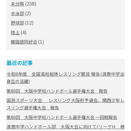
(238)
未分類
(2)
水泳部
(12)
野球部
(4)
陸上
(1)
韓国語同好会
最近の記事
令和8年度 全国高校総体レスリング競技 報告(浪商中学出
身生の活躍)
第80回 大阪中学校ハンドボール選手権大会 報告
国民スポーツ大会 レスリング大阪府予選会、関西少年レ
スリング選手権大会 報告
第80回 大阪中学校ハンドボール選手権大会 一回戦報告
浪商中学ハンドボール部 大阪大会に向けて(リーグH 植