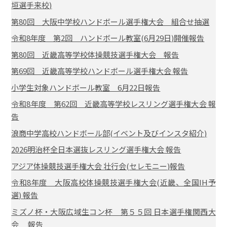
垣選手来校)
第80回 大阪中学校ハンドボール選手権大会 組合せ抽選
令和8年度 第2回 ハンドボール教室(6月29日)開催報告
第80回 近畿高等学校体操競技選手権大会 報告
第69回 近畿高等学校ハンドボール選手権大会 報告
小学生対象ハンドボール教室 6月22日報告
令和8年度 第62回 近畿高等学校レスリング選手権大会 報
告
浪商中学高校ハンドボール部(イベント及びインスタ紹介)
2026明治杯全日本選抜レスリング選手権大会 報告
アジア体操競技選手権大会 壮行会(セレモニー)報告
令和8年度 大阪高校体操競技選手権大会(近畿、全国IH予
選) 報告
ミズノ杯・大阪広域生コン杯 第５５回 日本選手権関西大
会 報告