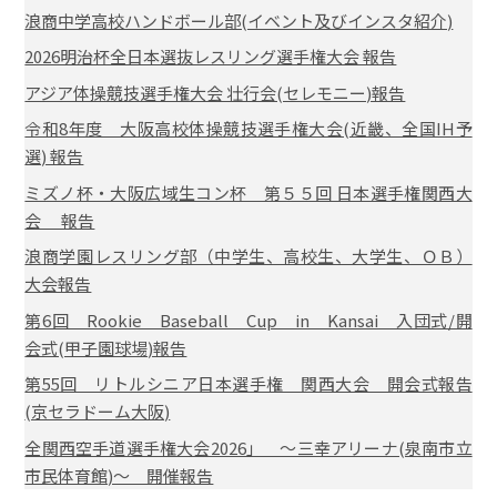
浪商中学高校ハンドボール部(イベント及びインスタ紹介)
2026明治杯全日本選抜レスリング選手権大会 報告
アジア体操競技選手権大会 壮行会(セレモニー)報告
令和8年度 大阪高校体操競技選手権大会(近畿、全国IH予
選) 報告
ミズノ杯・大阪広域生コン杯 第５５回 日本選手権関西大
会 報告
浪商学園レスリング部（中学生、高校生、大学生、ＯＢ）
大会報告
第6回 Rookie Baseball Cup in Kansai 入団式/開
会式(甲子園球場)報告
第55回 リトルシニア日本選手権 関西大会 開会式報告
(京セラドーム大阪)
全関西空手道選手権大会2026」 ～三幸アリーナ(泉南市立
市民体育館)～ 開催報告