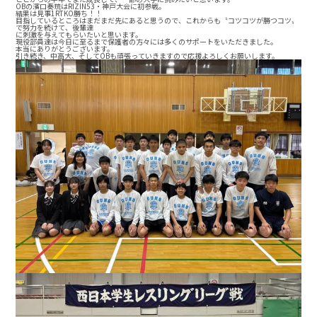
OBの濱口奏琉はRIZIN53・神戸大会に初参戦。
結果は見事1RTKO勝ち！！
目指しているところはまだまだ先にあると思うので、これからも〝コツコツが勝つコツ〟
で努力を続けて、後輩達
に刺激を与えてもらいたいと思います。
現役部員達は今日に至るまで保護者の方々には多くのサポートをいただきました。
本当にありがとうございます。
引き続き、中高大、そしてOBも頑張っていきますので応援よろしくお願いします。