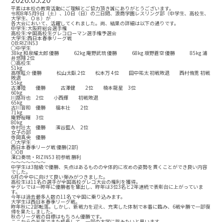
平素は本校の教育活動にご理解とご協力頂き誠にありがとうございます。
令和8年5月9日（土）、10日（日）の二日間、浪商学園レスリング部（中学生、高校生、
大学生、ＯＢ）が
各大会において、活躍してくれました。尚、結果の詳細は以下の通りです。
中学生:大阪府総合選手権
高校生:全国高校生グレコローマン選手権予選会
大学生:西日本春季リーグ戦
OB:RIZIN53
◯中学生
38kg 和泉耀太郎 優勝 62kg 庵野武琉 優勝 68kg 坂野蒼空 優勝 85kg 浦
井悠翔 2位
◯高校生
51kg
高塚旺介 優勝 松山太臥 2位 松本万 4位 田中祐太 初戦敗退 西村侑毘 初戦
敗退
55kg
古澤陸 優勝 古澤健 2位 楠本龍星 3位
60kg
川路将也 2位 小西輝 初戦敗退
65kg
古川音和 優勝 福本壮 2位
71kg
庵野桜暉 3位
80kg
寺村壮太 優勝 濱谷藍人 2位
女子の部
寺岡真央 優勝
◯大学生
西日本春季リーグ戦 優勝(2部)
◯OB
濱口奏琉・RIZIN53 初参戦 勝利
〜〜〜〜〜〜〜
中学生は3階級で優勝、失点はあるものの全体的に攻めの姿勢を貫くことができ良い内容
でした。
6月の全中に向けて良い弾みがつきました。
高校生は11名の選手が全国高校グレコ大会の権利を獲得。
全グレでは一昨年に優勝者を輩出し、昨年は3位3名と2年連続で表彰台に上がっていま
す。
今年は過去最多人数の11名で全国に乗り込みます。
大学生は西日本春季リーグ戦。
昨年秋に2部転落。しかし、新戦力を迎え、充実した体制で本番に臨み、6戦全勝で一部復
帰を果たしました。
秋のリーグ戦の目標はもちろん優勝です。
ここからの半年でまた成長して、一部の大学に挑みたいと思います。