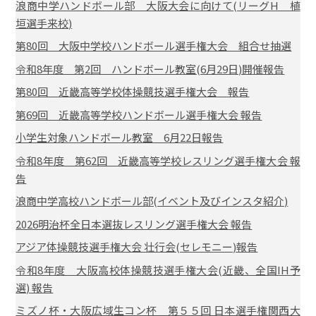
浪商中学ハンドボール部 大阪大会に向けて(リーグH 植
垣選手来校)
第80回 大阪中学校ハンドボール選手権大会 組合せ抽選
令和8年度 第2回 ハンドボール教室(6月29日)開催報告
第80回 近畿高等学校体操競技選手権大会 報告
第69回 近畿高等学校ハンドボール選手権大会 報告
小学生対象ハンドボール教室 6月22日報告
令和8年度 第62回 近畿高等学校レスリング選手権大会 報
告
浪商中学高校ハンドボール部(イベント及びインスタ紹介)
2026明治杯全日本選抜レスリング選手権大会 報告
アジア体操競技選手権大会 壮行会(セレモニー)報告
令和8年度 大阪高校体操競技選手権大会(近畿、全国IH予
選) 報告
ミズノ杯・大阪広域生コン杯 第５５回 日本選手権関西大