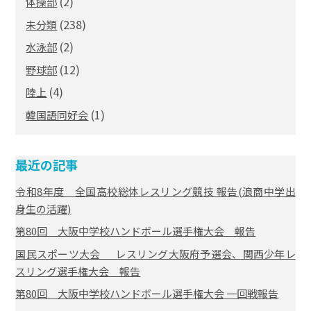
(2)
体操部
(238)
未分類
(2)
水泳部
(12)
野球部
(4)
陸上
(1)
韓国語同好会
最近の記事
令和8年度 全国高校総体レスリング競技 報告(浪商中学出
身生の活躍)
第80回 大阪中学校ハンドボール選手権大会 報告
国民スポーツ大会 レスリング大阪府予選会、関西少年レ
スリング選手権大会 報告
第80回 大阪中学校ハンドボール選手権大会 一回戦報告