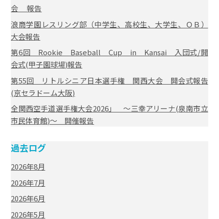
会 報告
浪商学園レスリング部（中学生、高校生、大学生、ＯＢ）
大会報告
第6回 Rookie Baseball Cup in Kansai 入団式/開
会式(甲子園球場)報告
第55回 リトルシニア日本選手権 関西大会 開会式報告
(京セラドーム大阪)
全関西空手道選手権大会2026」 ～三幸アリーナ(泉南市立
市民体育館)～ 開催報告
過去ログ
2026年8月
2026年7月
2026年6月
2026年5月