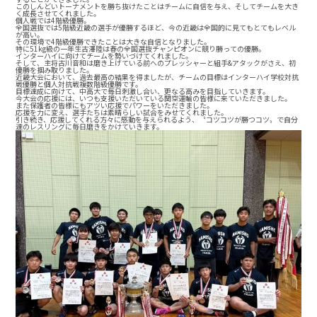
このしんどいトーナメントを勝ち抜けたことはチームに自信を与え、そしてチームを大き
く成長させてくれました。
個人戦では4階級優勝。
全国選抜では5階級近畿の選手が優勝するほど、今の近畿は全国的に見てもとてもレベル
が高い。
その環境で4階級優勝できたことは大きな自信となりました。
特に51kg級の一年生古澤陸は春の全国選抜チャンピオンに競り勝っての優勝。
インターハイに向けてチームを勢いづけてくれました。
そして、主将古川音和は磨き上げている前へのプレッシャーと組手&アタックがさえ、初
優勝を掴み取りました。
近畿大会において、過去最高の結果を得ましたが、チームの目標はインターハイ学校対抗
戦優勝と個人対抗戦複数階級優勝です。
目標達成に向けて、中高大で毎日刺激し合い、更なる高みを目指していきます。
今大会の応援には、いつも支援いただいている関空運輸の皆様に来ていただきました。
また保護者の皆様にもアツい応援でパワーをいただきました。
応援を力に変え、選手たちは素晴らしい試合をみせてくれました。
引き続き、応援してくれる方々に感動を与えられるよう、〝コツコツが勝つコツ〟で自分
達のレスリングに毎日磨きをかけていきます。