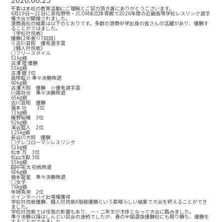
平素は本校の教育活動にご理解とご協力頂き誠にありがとうございます。
6月19日〜21日に泉佐野市・JCOM末広体育館で2026年度の近畿高等学校レスリング選手
権大会が開催されました。
浪商高校の結果は以下のとおりです。多数の浪商中学出身の皆さんの活躍があり、優勝す
ることがではました。
《学校対抗戦》
優勝(2年振り7回目)
※古川音和 優秀選手賞
《個人対抗戦》
◯フリースタイル
51kg級
古澤 陸 優勝
55kg級
古澤 健 3位
高塚旺介 準々決勝敗退
60kg級
古澤大和 優勝 ※優秀選手賞
川路将也 準々決勝敗退
65kg級
古川音和 優勝
福本 壮 3位
71kg級
庵野桜暉 3位
92kg級
濱谷藍人 2位
125kg級
長谷川大和 優勝
◯グレコローマンレスリング
51kg級
松本 万 3位
松山太臥 3位
55kg級
田中祐太 初戦敗退
60kg級
楠本龍星 準々決勝敗退
◯女子
76kg級
寺岡真央 2位
※インターハイ出場権獲得
学校対抗戦優勝、個人対抗戦4階級優勝という素晴らしい結果で大会を終えることができ
ました。
学校対抗戦では怪我の影響もあり、一・二年生が主体となって大会に臨みました。
準々決勝以降はしんどい試合の連続でしたが、春の全国選抜優勝校にも競り勝ち、優勝を
することができました。