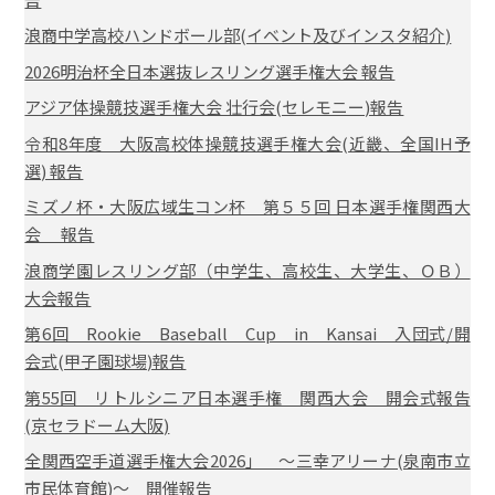
浪商中学高校ハンドボール部(イベント及びインスタ紹介)
2026明治杯全日本選抜レスリング選手権大会 報告
アジア体操競技選手権大会 壮行会(セレモニー)報告
令和8年度 大阪高校体操競技選手権大会(近畿、全国IH予
選) 報告
ミズノ杯・大阪広域生コン杯 第５５回 日本選手権関西大
会 報告
浪商学園レスリング部（中学生、高校生、大学生、ＯＢ）
大会報告
第6回 Rookie Baseball Cup in Kansai 入団式/開
会式(甲子園球場)報告
第55回 リトルシニア日本選手権 関西大会 開会式報告
(京セラドーム大阪)
全関西空手道選手権大会2026」 ～三幸アリーナ(泉南市立
市民体育館)～ 開催報告