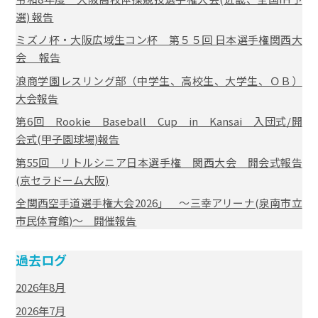
選) 報告
ミズノ杯・大阪広域生コン杯 第５５回 日本選手権関西大
会 報告
浪商学園レスリング部（中学生、高校生、大学生、ＯＢ）
大会報告
第6回 Rookie Baseball Cup in Kansai 入団式/開
会式(甲子園球場)報告
第55回 リトルシニア日本選手権 関西大会 開会式報告
(京セラドーム大阪)
全関西空手道選手権大会2026」 ～三幸アリーナ(泉南市立
市民体育館)～ 開催報告
過去ログ
2026年8月
2026年7月