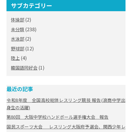
サブカテゴリー
(2)
体操部
(238)
未分類
(2)
水泳部
(12)
野球部
(4)
陸上
(1)
韓国語同好会
最近の記事
令和8年度 全国高校総体レスリング競技 報告(浪商中学出
身生の活躍)
第80回 大阪中学校ハンドボール選手権大会 報告
国民スポーツ大会 レスリング大阪府予選会、関西少年レ