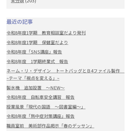
(203)
未分類
最近の記事
令和8年度1学期 教育相談室だより発刊
令和8年度1学期 保健室だより
令和8年度「SNS講座」報告
令和8年度 1学期終業式 報告
ネーム・リ・デザイン トートバッグとＢ4ファイル製作
~テーマ「視点を変える」~
製氷機 追加設置 ～NEW～
令和8年度 自転車安全講習 報告
授業風景「現代の国語 ～図書室編～」
令和8年度「熱中症対策講座」報告
職員室前 美術部作品掲示「春のデッサン」