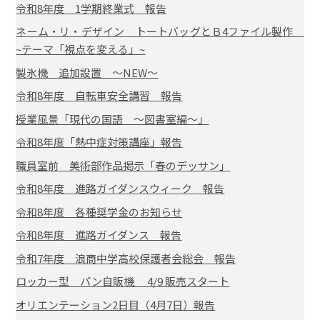
令和8年度 1学期終業式 報告
ネーム・リ・デザイン トートバッグとＢ4ファイル製作
~テーマ「視点を変える」~
製氷機 追加設置 ～NEW～
令和8年度 自転車安全講習 報告
授業風景「現代の国語 ～図書室編～」
令和8年度「熱中症対策講座」報告
職員室前 美術部作品掲示「春のデッサン」
令和8年度 進路ガイダンスウィーク 報告
令和8年度 各種奨学金のお知らせ
令和8年度 進路ガイダンス 報告
令和7年度 浪商中学高校保護者会総会 報告
ロッカー型 パン自販機 4/9 販売スタート
オリエンテーション2日目（4月7日）報告