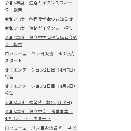
令和8年度 進路ガイダンスウィー
ク 報告
令和8年度 各種奨学金のお知らせ
令和8年度 進路ガイダンス 報告
令和7年度 浪商中学高校保護者会総
会 報告
ロッカー型 パン自販機 4/9 販売
スタート
オリエンテーション2日目（4月7日）
報告
オリエンテーション1日目（4月6日）
報告
令和8年度 始業式 報告(4月8日)
令和8年度 浪商中高 食堂営業
4/9（木）～ スタート
ロッカー型 パン自販機設置 4月9