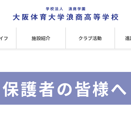
イフ
施設紹介
クラブ活動
進
事
施設紹介TOP
クラブ活動TOP
進路
介
アクセス
運動クラブ
在
保護者の皆様へ
文化クラブ
大
内部