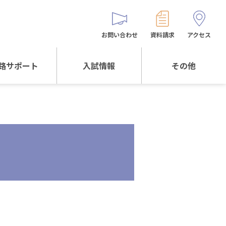
お問い合わせ
資料請求
アクセス
路サポート
入試情報
その他
サポートTOP
入試情報TOP
同窓生の皆様へ
校生からの
WEB出願
保護者会
メッセージ
入試説明会等
バス時刻表
阪体育大学
進学について
お問い合わせ
よくある質問
オリジナルキャラク
ター
「くまぺろ」