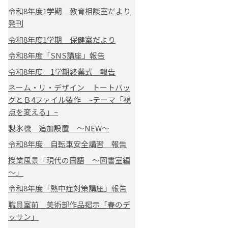
令和8年度1学期 教育相談室だより
発刊
令和8年度1学期 保健室だより
令和8年度「SNS講座」報告
令和8年度 1学期終業式 報告
ネーム・リ・デザイン トートバッ
グとＢ4ファイル製作 ~テーマ「視
点を変える」~
製氷機 追加設置 ～NEW～
令和8年度 自転車安全講習 報告
授業風景「現代の国語 ～図書室編
～」
令和8年度「熱中症対策講座」報告
職員室前 美術部作品掲示「春のデ
ッサン」