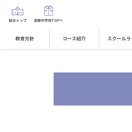
総合トップ
浪商中学校TOPへ
教育方針
コース紹介
スクールラ
教育方針TOP
コース紹介TOP
年間行
校長日記～スクール
進学Sプラスコース
制服紹
ライフ～
進学スポーツコース
沿革
探究総合コース
探究スポーツコース