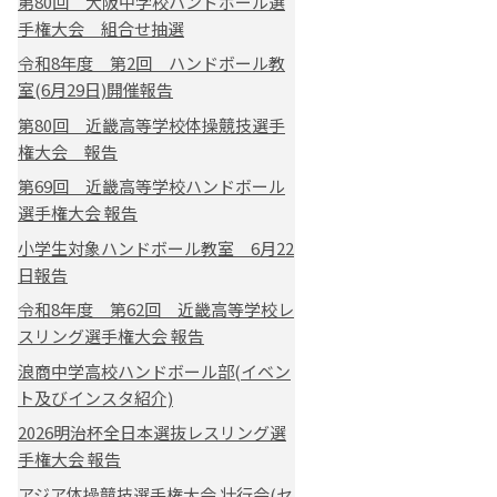
第80回 大阪中学校ハンドボール選
手権大会 組合せ抽選
令和8年度 第2回 ハンドボール教
室(6月29日)開催報告
第80回 近畿高等学校体操競技選手
権大会 報告
第69回 近畿高等学校ハンドボール
選手権大会 報告
小学生対象ハンドボール教室 6月22
日報告
令和8年度 第62回 近畿高等学校レ
スリング選手権大会 報告
浪商中学高校ハンドボール部(イベン
ト及びインスタ紹介)
2026明治杯全日本選抜レスリング選
手権大会 報告
アジア体操競技選手権大会 壮行会(セ