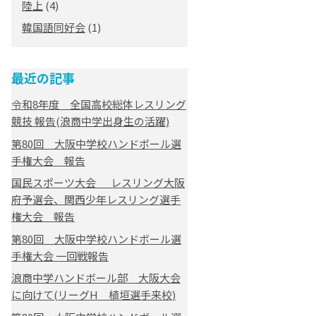
陸上
(4)
韓国語同好会
(1)
最近の記事
令和8年度 全国高校総体レスリング
競技 報告(浪商中学出身生の活躍)
第80回 大阪中学校ハンドボール選
手権大会 報告
国民スポーツ大会 レスリング大阪
府予選会、関西少年レスリング選手
権大会 報告
第80回 大阪中学校ハンドボール選
手権大会 一回戦報告
浪商中学ハンドボール部 大阪大会
に向けて(リーグH 植垣選手来校)