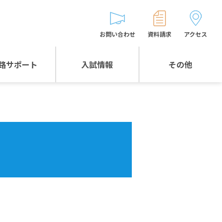
お問い合わせ
資料請求
アクセス
路サポート
入試情報
その他
入試情報TOP
受験生とゲストの
皆様へ
WEB出願
生徒の声
入試説明会等
バス時刻表
お問い合わせ
保護者の皆様へ
保護者会
よくある質問