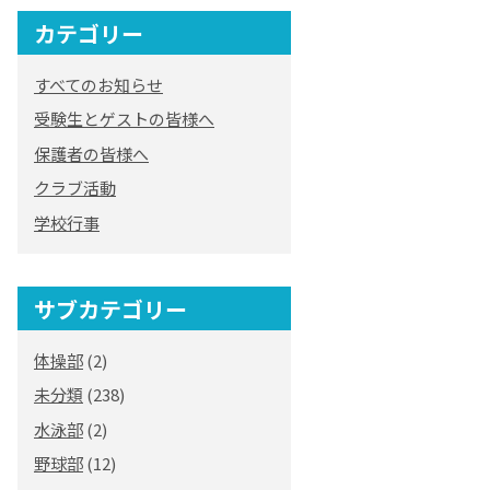
カテゴリー
オリジナルキャラク
ター
すべてのお知らせ
「くまぺろ」
受験生とゲストの皆様へ
保護者の皆様へ
クラブ活動
学校行事
サブカテゴリー
体操部
(2)
未分類
(238)
水泳部
(2)
野球部
(12)