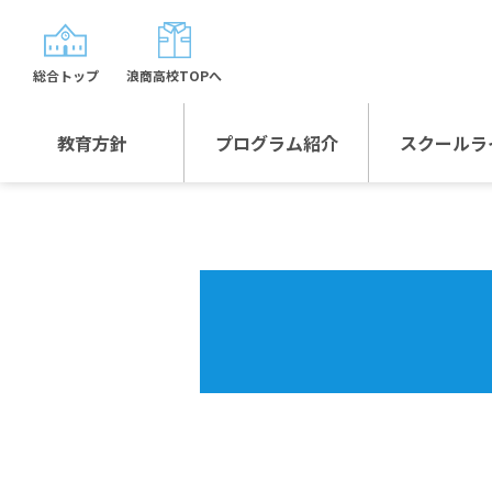
総合トップ
浪商高校TOPへ
教育方針
プログラム紹介
スクールラ
教育方針TOP
プログラム紹介TOP
年間行
校長日記～スクール
グローバルプログラ
制服紹
ライフ～
ム
沿革
スポーツプログラム