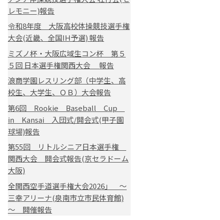
レモニー)報告
令和8年度 大阪高校体操競技選手権
大会(近畿、全国IH予選) 報告
ミズノ杯・大阪広域生コン杯 第５
５回 日本選手権関西大会 報告
浪商学園レスリング部（中学生、高
校生、大学生、ＯＢ）大会報告
第6回 Rookie Baseball Cup
in Kansai 入団式/開会式(甲子園
球場)報告
第55回 リトルシニア日本選手権
関西大会 開会式報告(京セラドーム
大阪)
全関西空手道選手権大会2026」 ～
三幸アリーナ(泉南市立市民体育館)
～ 開催報告