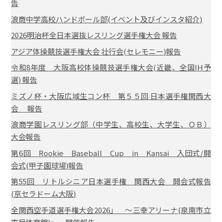
告
浪商中学高校ハンドボール部(イベント及びインスタ紹介)
2026明治杯全日本選抜レスリング選手権大会 報告
アジア体操競技選手権大会 壮行会(セレモニー)報告
令和8年度 大阪高校体操競技選手権大会(近畿、全国IH予
選) 報告
ミズノ杯・大阪広域生コン杯 第５５回 日本選手権関西大
会 報告
浪商学園レスリング部（中学生、高校生、大学生、ＯＢ）
大会報告
第6回 Rookie Baseball Cup in Kansai 入団式/開
会式(甲子園球場)報告
第55回 リトルシニア日本選手権 関西大会 開会式報告
(京セラドーム大阪)
全関西空手道選手権大会2026」 ～三幸アリーナ(泉南市立