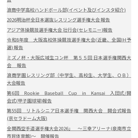
浪商中学高校ハンドボール部(イベント及びインスタ紹介)
2026明治杯全日本選抜レスリング選手権大会 報告
アジア体操競技選手権大会 壮行会(セレモニー)報告
令和8年度 大阪高校体操競技選手権大会(近畿、全国IH予
選) 報告
ミズノ杯・大阪広域生コン杯 第５５回 日本選手権関西大
会 報告
浪商学園レスリング部（中学生、高校生、大学生、ＯＢ）
大会報告
第6回 Rookie Baseball Cup in Kansai 入団式/開
会式(甲子園球場)報告
第55回 リトルシニア日本選手権 関西大会 開会式報告
(京セラドーム大阪)
全関西空手道選手権大会2026」 ～三幸アリーナ(泉南市立
市民体育館)～ 開催報告